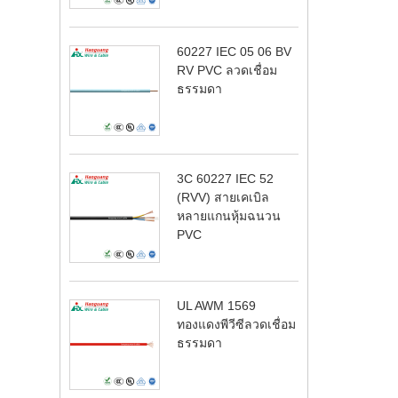
60227 IEC 05 06 BV
RV PVC ลวดเชื่อม
ธรรมดา
3C 60227 IEC 52
(RVV) สายเคเบิล
หลายแกนหุ้มฉนวน
PVC
UL AWM 1569
ทองแดงพีวีซีลวดเชื่อม
ธรรมดา