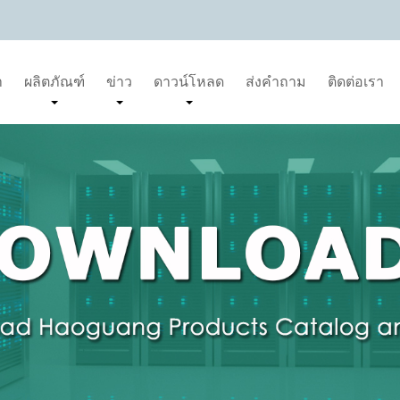
า
ผลิตภัณฑ์
ข่าว
ดาวน์โหลด
ส่งคำถาม
ติดต่อเรา