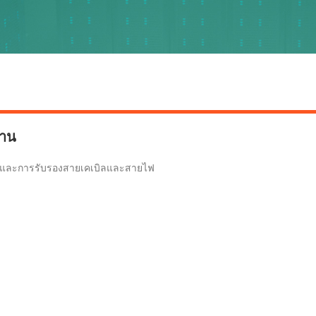
าน
และการรับรองสายเคเบิลและสายไฟ